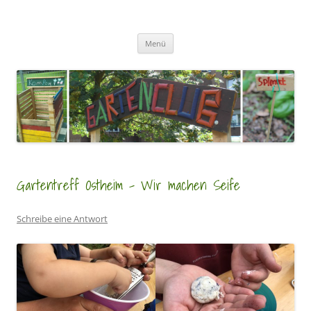
Zum
Inhalt
GartenClubs Köln
springen
Urban Gardening for Kids
Menü
Gartentreff Ostheim – Wir machen Seife
Schreibe eine Antwort