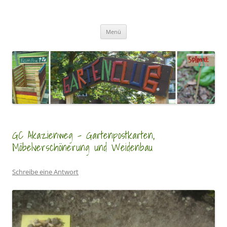
Zum
Inhalt
GartenClubs Köln
springen
Urban Gardening for Kids
Menü
GC Akazienweg – Gartenpostkarten,
Möbelverschönerung und Weidenbau
Schreibe eine Antwort