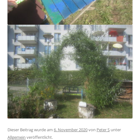
Dieser Beitrag wurde am
6. November 2020
von
Peter S
unter
Allgemein
veröffentlicht.