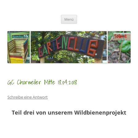
Zum
Inhalt
GartenClubs Köln
springen
Urban Gardening for Kids
Menü
GC Chorweiler Mitte 18.04.2018
Schreibe eine Antwort
Teil drei von unserem Wildbienenprojekt