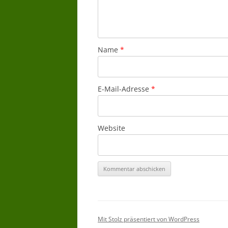
Name
*
E-Mail-Adresse
*
Website
Mit Stolz präsentiert von WordPress