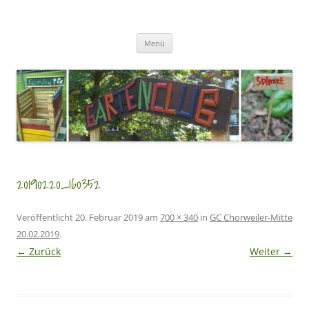
Zum
Inhalt
GartenClubs Köln
springen
Urban Gardening for Kids
Menü
20190220_160352
Veröffentlicht
20. Februar 2019
am
700 × 340
in
GC Chorweiler-Mitte
20.02.2019
.
← Zurück
Weiter →