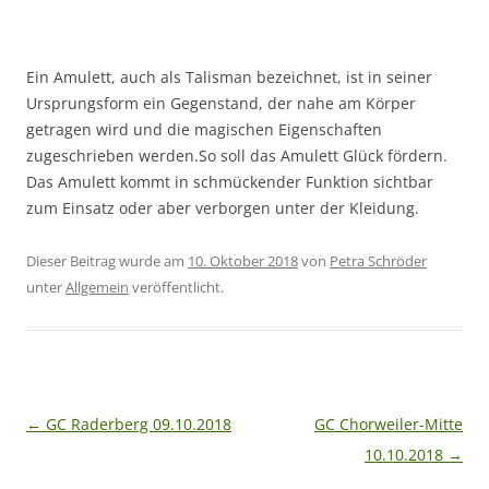
Ein Amulett, auch als Talisman bezeichnet, ist in seiner
Ursprungsform ein Gegenstand, der nahe am Körper
getragen wird und die magischen Eigenschaften
zugeschrieben werden.So soll das Amulett Glück fördern.
Das Amulett kommt in schmückender Funktion sichtbar
zum Einsatz oder aber verborgen unter der Kleidung.
Dieser Beitrag wurde am
10. Oktober 2018
von
Petra Schröder
unter
Allgemein
veröffentlicht.
Beitragsnavigation
←
GC Raderberg 09.10.2018
GC Chorweiler-Mitte
10.10.2018
→