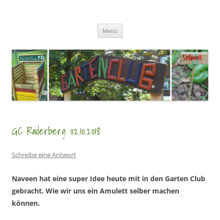
Zum
Inhalt
GartenClubs Köln
springen
Urban Gardening for Kids
Menü
GC Raderberg 02.10.2018
Schreibe eine Antwort
Naveen hat eine super Idee heute mit in den Garten Club
gebracht. Wie wir uns ein Amulett selber machen
können.