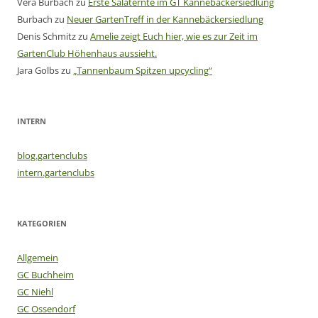
Vera Burbach
zu
Erste Salaternte im GT Kannebäckersiedlung
Burbach
zu
Neuer GartenTreff in der Kannebäckersiedlung
Denis Schmitz
zu
Amelie zeigt Euch hier, wie es zur Zeit im
GartenClub Höhenhaus aussieht.
Jara Golbs
zu
„Tannenbaum Spitzen upcycling“
INTERN
blog.gartenclubs
intern.gartenclubs
KATEGORIEN
Allgemein
GC Buchheim
GC Niehl
GC Ossendorf