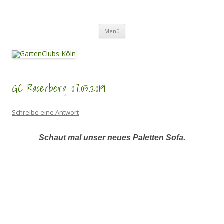
Zum
Inhalt
GartenClubs Köln
springen
Urban Gardening for Kids
Menü
GC Raderberg 07.05.2019
Schreibe eine Antwort
Schaut mal unser neues Paletten Sofa.