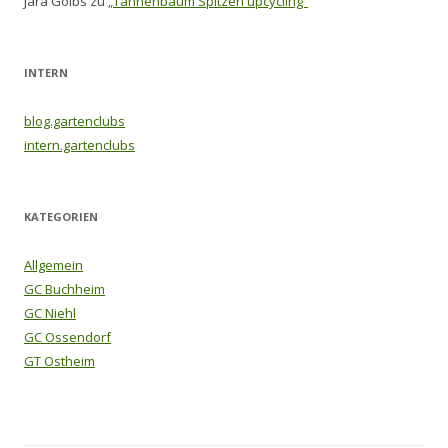
Jara Golbs
zu
„Tannenbaum Spitzen upcycling“
INTERN
blog.gartenclubs
intern.gartenclubs
KATEGORIEN
Allgemein
GC Buchheim
GC Niehl
GC Ossendorf
GT Ostheim