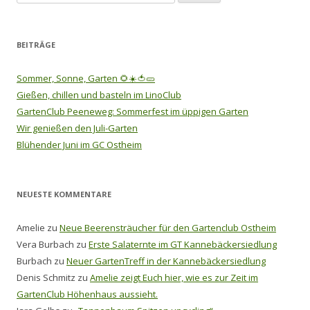
nach:
BEITRÄGE
Sommer, Sonne, Garten 🌻☀️🍅🥒
Gießen, chillen und basteln im LinoClub
GartenClub Peeneweg: Sommerfest im üppigen Garten
Wir genießen den Juli-Garten
Blühender Juni im GC Ostheim
NEUESTE KOMMENTARE
Amelie
zu
Neue Beerensträucher für den Gartenclub Ostheim
Vera Burbach
zu
Erste Salaternte im GT Kannebäckersiedlung
Burbach
zu
Neuer GartenTreff in der Kannebäckersiedlung
Denis Schmitz
zu
Amelie zeigt Euch hier, wie es zur Zeit im
GartenClub Höhenhaus aussieht.