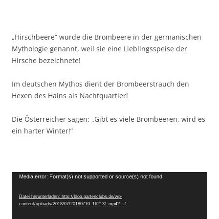
„Hirschbeere“ wurde die Brombeere in der germanischen
Mythologie genannt, weil sie eine Lieblingsspeise der
Hirsche bezeichnete!
Im deutschen Mythos dient der Brombeerstrauch den
Hexen des Hains als Nachtquartier!
Die Österreicher sagen: „Gibt es viele Brombeeren, wird es
ein harter Winter!“
Video-
Media error: Format(s) not supported or source(s) not found
Player
Datei herunterladen: http://blog.gartenclubs.de/wp-
content/uploads/2018/07/20180710_162131.mp4?_=1