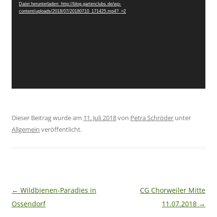
Datei herunterladen: http://blog.gartenclubs.de/wp-
content/uploads/2018/07/20180710_171425.mp4?_=2
Dieser Beitrag wurde am
11. Juli 2018
von
Petra Schröder
unter
Allgemein
veröffentlicht.
Beitragsnavigation
←
Wildbienen-Paradies in
CG Chorweiler Mitte
Ossendorf
11.07.2018
→