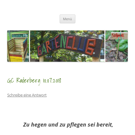
Zum
Inhalt
GartenClubs Köln
springen
Urban Gardening for Kids
Menü
GC Raderberg 10.07.2018
Schreibe eine Antwort
Zu hegen und zu pflegen sei bereit,