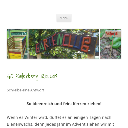
Zum
Inhalt
GartenClubs Köln
springen
Urban Gardening for Kids
Menü
GC Raderberg 18.12.2018
Schreibe eine Antwort
So ideenreich und fein: Kerzen ziehen!
Wenn es Winter wird, duftet es an einigen Tagen nach
Bienenwachs, denn jedes Jahr im Advent ziehen wir mit