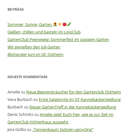
BEITRÄGE
Sommer, Sonne, Garten
Gießen, chillen und basteln im LinoClub
GartenClub Peeneweg: Sommerfest im üppigen Garten
Wir genießen den Juli-Garten
Blühender Juni im GC Ostheim
NEUESTE KOMMENTARE
Amelie
zu
Neue Beerensträucher für den Gartenclub Ostheim
Vera Burbach
zu
Erste Salaternte im GT Kannebäckersiedlung
Burbach
zu
Neuer GartenTreff in der Kannebäckersiedlung
Denis Schmitz
zu
Amelie zeigt Euch hier, wie es zur Zeit im
GartenClub Höhenhaus aussieht.
Jara Golbs
zu
„Tannenbaum Spitzen upcycling“