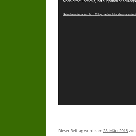
Video-
Media error: Format(s) not supported or source(s
Player
Datei herunterladen: http://blog.gartenclubs.de/wp-con
Dieser Beitrag wurde am
28. März 2018
vo