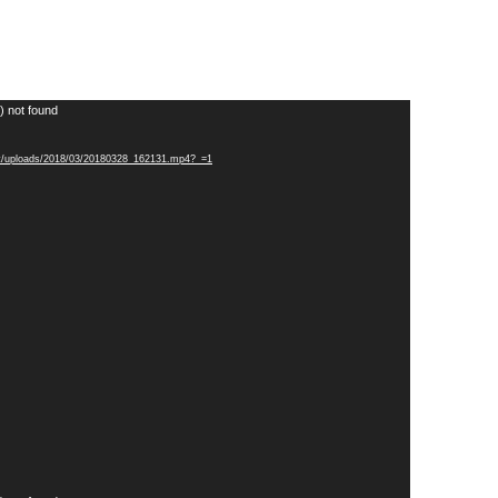
) not found
tent/uploads/2018/03/20180328_162131.mp4?_=1