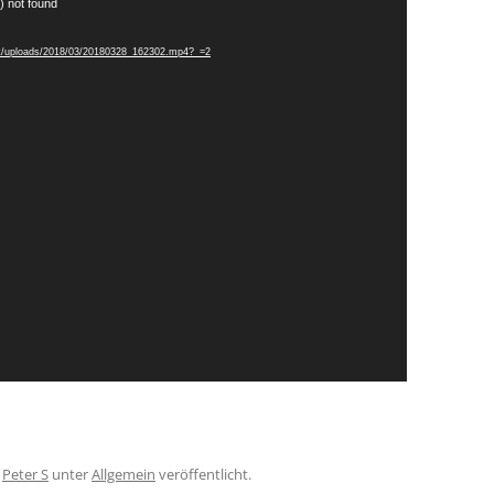
) not found
tent/uploads/2018/03/20180328_162302.mp4?_=2
n
Peter S
unter
Allgemein
veröffentlicht.