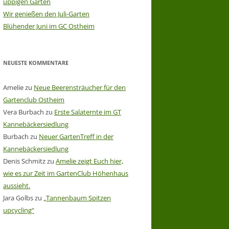
üppigen Garten
Wir genießen den Juli-Garten
Blühender Juni im GC Ostheim
NEUESTE KOMMENTARE
Amelie
zu
Neue Beerensträucher für den
Gartenclub Ostheim
Vera Burbach
zu
Erste Salaternte im GT
Kannebäckersiedlung
Burbach
zu
Neuer GartenTreff in der
Kannebäckersiedlung
Denis Schmitz
zu
Amelie zeigt Euch hier,
wie es zur Zeit im GartenClub Höhenhaus
aussieht.
Jara Golbs
zu
„Tannenbaum Spitzen
upcycling“