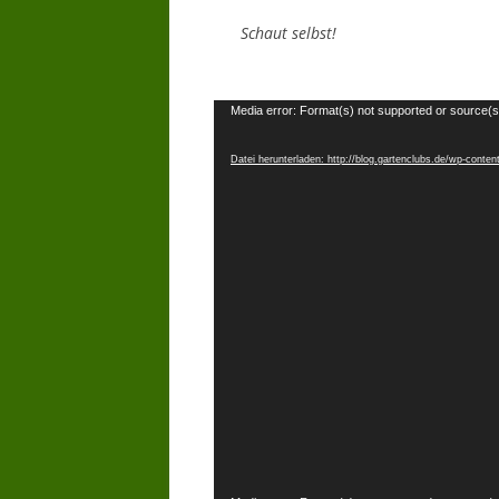
Schaut selbst!
Video-
Media error: Format(s) not supported or source(s
Player
Datei herunterladen: http://blog.gartenclubs.de/wp-con