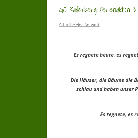
GC Raderberg Ferienaktion 3.T
Schreibe eine Antwort
Es regnete heute, es regne
Die Häuser, die Bäume die 
schlau und haben unser P
Es regnete, es r