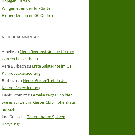
üppigen Garten
Wir genießen den Juli-Garten
Blühender Juni im GC Ostheim
NEUESTE KOMMENTARE
Amelie
zu
Neue Beerensträucher für den
Gartenclub Ostheim
Vera Burbach
zu
Erste Salaternte im GT
Kannebäckersiedlung
Burbach
zu
Neuer GartenTreff in der
Kannebäckersiedlung
Denis Schmitz
zu
Amelie zeigt Euch hier,
wie es zur Zeit im GartenClub Höhenhaus
aussieht.
Jara Golbs
zu
„Tannenbaum Spitzen
upcycling“