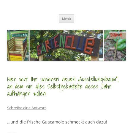
Zum
Inhalt
GartenClubs Köln
springen
Urban Gardening for Kids
Menü
Hier seht Ihr unseren neuen „Ausstellungsbaum“,
an dem wir alles Selbstgebastelte dieses Jahr
aufhängen wollen
Schreibe eine Antwort
…und die frische Guacamole schmeckt auch dazu!