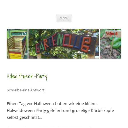
Zum
Inhalt
GartenClubs Köln
springen
Urban Gardening for Kids
Menü
Holweidoween-Party
Schreibe eine Antwort
Einen Tag vor Halloween haben wir eine kleine
Holweidoween-Party gefeiert und gruselige Kürbisköpfe
selbst geschnitzt…