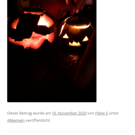
Dieser Beitrag wurde am
16. November 2020
von
Peter S
unter
Allgemein
veröffentlicht.