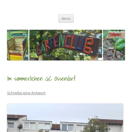
Zum
Inhalt
GartenClubs Köln
springen
Urban Gardening for Kids
Menü
Im sommerlichen GC Ossendorf
Schreibe eine Antwort