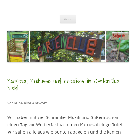
Zum
Inhalt
GartenClubs Köln
springen
Urban Gardening for Kids
Menü
Karneval, Krokusse und Kreatives im GartenClub
Niehl
Schreibe eine Antwort
Wir haben mit viel Schminke, Musik und Süßem schon
einen Tag vor Weiberfastnacht den Karneval eingeläutet.
Wir sahen alle aus wie bunte Papageien und die kamen