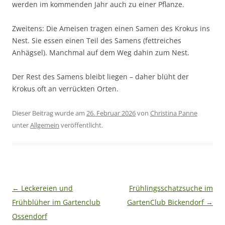
werden im kommenden Jahr auch zu einer Pflanze.
Zweitens: Die Ameisen tragen einen Samen des Krokus ins
Nest. Sie essen einen Teil des Samens (fettreiches
Anhägsel). Manchmal auf dem Weg dahin zum Nest.
Der Rest des Samens bleibt liegen – daher blüht der
Krokus oft an verrückten Orten.
Dieser Beitrag wurde am
26. Februar 2026
von
Christina Panne
unter
Allgemein
veröffentlicht.
Beitragsnavigation
←
Leckereien und
Frühlingsschatzsuche im
Frühblüher im Gartenclub
GartenClub Bickendorf
→
Ossendorf