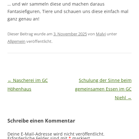
… und wir sammeln diese und machen daraus
Fantasiefiguren, Tiere und schauen uns diese einfach mal
ganz genau an!
Dieser Beitrag wurde am
3. November 2025
von
Malvi
unter
Allgemein
veröffentlicht.
Beitragsnavigation
←
Nascherei im GC
Schulung der Sinne beim
Höhenhaus
gemeinsamen Essen im GC
Niehl
→
Schreibe einen Kommentar
Deine E-Mail-Adresse wird nicht veröffentlicht.
Erforderliche Felder sind mit
*
markiert