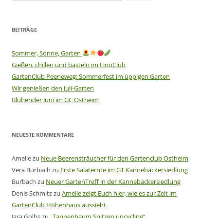
nach:
BEITRÄGE
Sommer, Sonne, Garten
Gießen, chillen und basteln im LinoClub
GartenClub Peeneweg: Sommerfest im üppigen Garten
Wir genießen den Juli-Garten
Blühender Juni im GC Ostheim
NEUESTE KOMMENTARE
Amelie
zu
Neue Beerensträucher für den Gartenclub Ostheim
Vera Burbach
zu
Erste Salaternte im GT Kannebäckersiedlung
Burbach
zu
Neuer GartenTreff in der Kannebäckersiedlung
Denis Schmitz
zu
Amelie zeigt Euch hier, wie es zur Zeit im
GartenClub Höhenhaus aussieht.
Jara Golbs
zu
„Tannenbaum Spitzen upcycling“