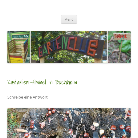
Zum
Inhalt
GartenClubs Köln
springen
Urban Gardening for Kids
Menü
Kastanien-Himmel in Buchheim
Schreibe eine Antwort