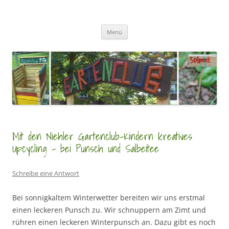
Zum
Inhalt
GartenClubs Köln
springen
Urban Gardening for Kids
Menü
Mit den Niehler Gartenclub-Kindern kreatives
Upcycling – bei Punsch und Salbeitee
Schreibe eine Antwort
Bei sonnigkaltem Winterwetter bereiten wir uns erstmal
einen leckeren Punsch zu. Wir schnuppern am Zimt und
rühren einen leckeren Winterpunsch an. Dazu gibt es noch