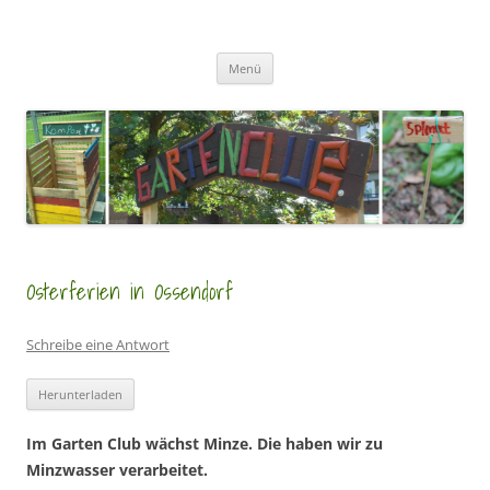
Zum
Inhalt
GartenClubs Köln
springen
Urban Gardening for Kids
Menü
Osterferien in Ossendorf
Schreibe eine Antwort
Herunterladen
Im Garten Club wächst
Minze. Die haben
wir
zu
Minzwasser verarbeitet.