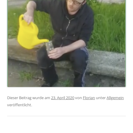
Dieser Beitrag wurde am
23. April 2020
von
Florian
unter
Allgemein
veröffentlicht.