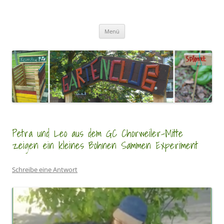
Zum
Inhalt
GartenClubs Köln
springen
Urban Gardening for Kids
Menü
Petra und Leo aus dem GC Chorweiler-Mitte
zeigen ein kleines Bohnen Sammen Experiment
Schreibe eine Antwort