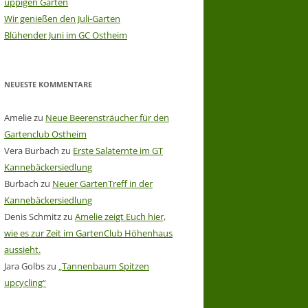
üppigen Garten
Wir genießen den Juli-Garten
Blühender Juni im GC Ostheim
NEUESTE KOMMENTARE
Amelie
zu
Neue Beerensträucher für den
Gartenclub Ostheim
Vera Burbach
zu
Erste Salaternte im GT
Kannebäckersiedlung
Burbach
zu
Neuer GartenTreff in der
Kannebäckersiedlung
Denis Schmitz
zu
Amelie zeigt Euch hier,
wie es zur Zeit im GartenClub Höhenhaus
aussieht.
Jara Golbs
zu
„Tannenbaum Spitzen
upcycling“