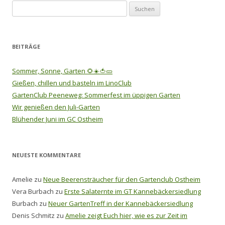
Suchen
nach:
BEITRÄGE
Sommer, Sonne, Garten 🌻☀️🍅🥒
Gießen, chillen und basteln im LinoClub
GartenClub Peeneweg: Sommerfest im üppigen Garten
Wir genießen den Juli-Garten
Blühender Juni im GC Ostheim
NEUESTE KOMMENTARE
Amelie
zu
Neue Beerensträucher für den Gartenclub Ostheim
Vera Burbach
zu
Erste Salaternte im GT Kannebäckersiedlung
Burbach
zu
Neuer GartenTreff in der Kannebäckersiedlung
Denis Schmitz
zu
Amelie zeigt Euch hier, wie es zur Zeit im