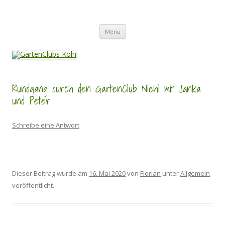
Zum
Inhalt
GartenClubs Köln
springen
Urban Gardening for Kids
Menü
Rundgang durch den GartenClub Niehl mit Janka
und Peter
Schreibe eine Antwort
Dieser Beitrag wurde am
16. Mai 2020
von
Florian
unter
Allgemein
veröffentlicht.