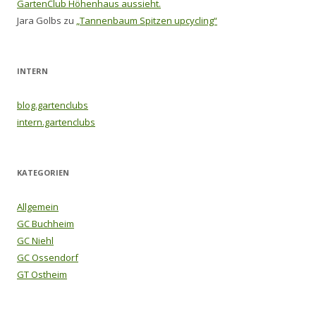
GartenClub Höhenhaus aussieht.
Jara Golbs
zu
„Tannenbaum Spitzen upcycling“
INTERN
blog.gartenclubs
intern.gartenclubs
KATEGORIEN
Allgemein
GC Buchheim
GC Niehl
GC Ossendorf
GT Ostheim