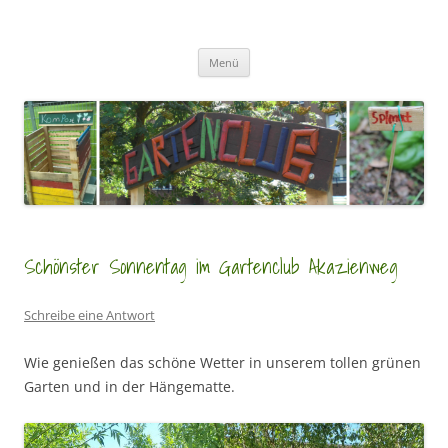
Zum
Inhalt
GartenClubs Köln
springen
Urban Gardening for Kids
Menü
Schönster Sonnentag im Gartenclub Akazienweg
Schreibe eine Antwort
Wie genießen das schöne Wetter in unserem tollen grünen
Garten und in der Hängematte.