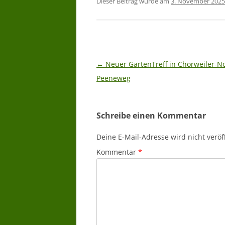
Dieser Beitrag wurde am
3. November 2025
Beitragsnavigation
←
Neuer GartenTreff in Chorweiler-N
Peeneweg
Schreibe einen Kommentar
Deine E-Mail-Adresse wird nicht veröff
Kommentar
*