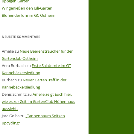
üppigen Garten
Wir genießen den Juli-Garten
Blühender Juni im GC Ostheim
NEUESTE KOMMENTARE
Amelie
zu
Neue Beerensträucher für den
Gartenclub Ostheim
Vera Burbach
zu
Erste Salaternte im GT
Kannebäckersiedlung
Burbach
zu
Neuer GartenTreff in der
Kannebäckersiedlung
Denis Schmitz
zu
Amelie zeigt Euch hier,
wie es zur Zeit im GartenClub Höhenhaus
aussieht.
Jara Golbs
zu
„Tannenbaum Spitzen
upcycling“