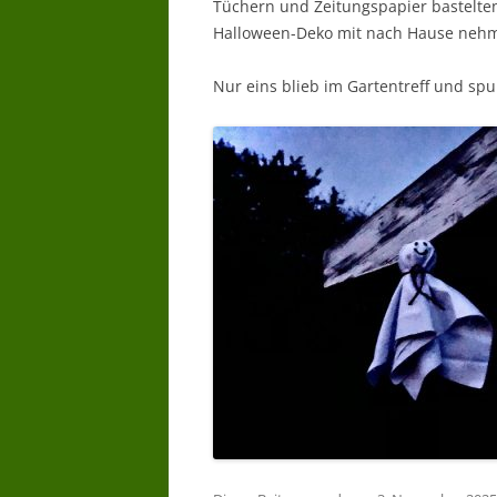
Tüchern und Zeitungspapier bastelten 
Halloween-Deko mit nach Hause nehm
Nur eins blieb im Gartentreff und sp