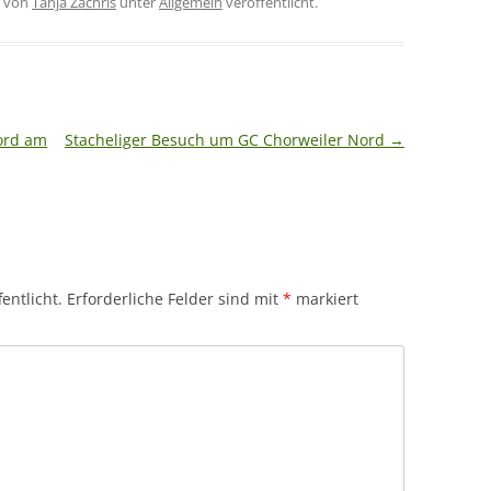
von
Tanja Zachris
unter
Allgemein
veröffentlicht.
ord am
Stacheliger Besuch um GC Chorweiler Nord
→
entlicht.
Erforderliche Felder sind mit
*
markiert