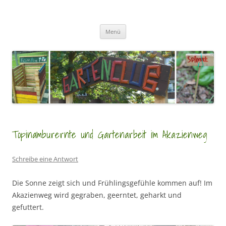
Zum
Inhalt
GartenClubs Köln
springen
Urban Gardening for Kids
Menü
Topinamburernte und Gartenarbeit im Akazienweg
Schreibe eine Antwort
Die Sonne zeigt sich und Frühlingsgefühle kommen auf! Im
Akazienweg wird gegraben, geerntet, geharkt und
gefuttert.