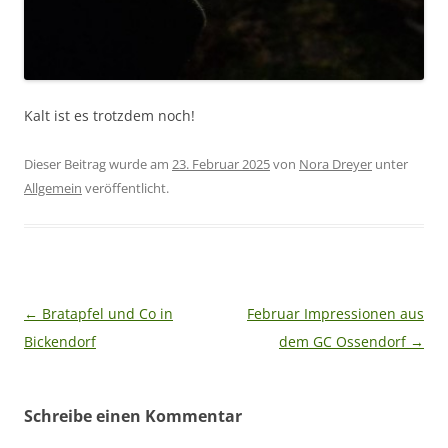
Kalt ist es trotzdem noch!
Dieser Beitrag wurde am
23. Februar 2025
von
Nora Dreyer
unter
Allgemein
veröffentlicht.
Beitragsnavigation
←
Bratapfel und Co in
Februar Impressionen aus
Bickendorf
dem GC Ossendorf
→
Schreibe einen Kommentar