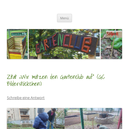
Zum
Inhalt
GartenClubs Köln
springen
Urban Gardening for Kids
Menü
Zitat „Wir motzen den Gartenclub auf“ (GC
Bilderstöckchen)
Schreibe eine Antwort