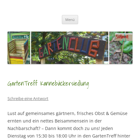
Zum
Inhalt
GartenClubs Köln
springen
Urban Gardening for Kids
Menü
GartenTreff Kannebäckersiedlung
Schreibe eine Antwort
Lust auf gemeinsames gärtnern, frisches Obst & Gemüse
ernten und ein nettes Beisammensein in der
Nachbarschaft? – Dann kommt doch zu uns! Jeden
Dienstag von 15:30 bis 18:00 Uhr in den GartenTreff hinter