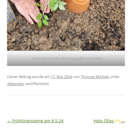
– Dann kann ja die Tomate gepflanzt werden.
Dieser Beitrag wurde am
17. Mai 2024
von
Thomas Michels
unter
Allgemein
veröffentlicht.
Beitragsnavigation
←
Frühlingssonne am 8.5.24
Hola Ollas
→