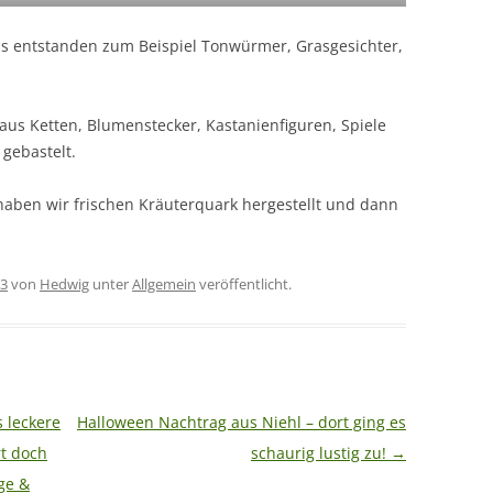
Es entstanden zum Beispiel Tonwürmer, Grasgesichter,
us Ketten, Blumenstecker, Kastanienfiguren, Spiele
gebastelt.
aben wir frischen Kräuterquark hergestellt und dann
23
von
Hedwig
unter
Allgemein
veröffentlicht.
s leckere
Halloween Nachtrag aus Niehl – dort ging es
rt doch
schaurig lustig zu!
→
ge &