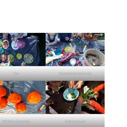
Ton
Kastanienkunstwerke
Kürbisse bemalen
Kräuterquark