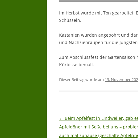
Im Herbst wurde mit Ton gearbeitet. 
Schüsseln.
Kastanien wurden angebohrt und dara
und Nachziehraupen für die Jüngsten 
Zum Abschlussfest der Gartensaison h
Kürbisse bemalt.
Dieser Beitrag wurde am
13. November 20
Beitragsnavigation
←
Beim Apfelfest in Lindweiler, gab e
Apfeldöner mit Soße bei uns – probie
auch mal zuhause (geschälte Apfelrin