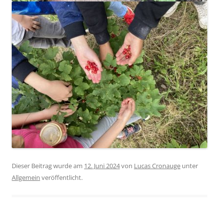
Dieser Beitrag wurde am
12. Juni 2024
von
Lucas Cronauge
unter
Allgemein
veröffentlicht.