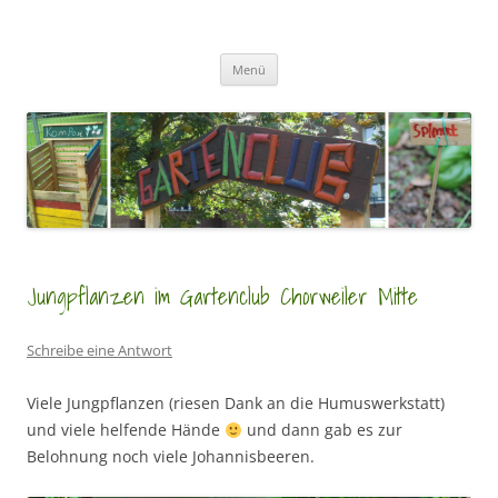
Zum
Inhalt
GartenClubs Köln
springen
Urban Gardening for Kids
Menü
Jungpflanzen im Gartenclub Chorweiler Mitte
Schreibe eine Antwort
Viele Jungpflanzen (riesen Dank an die Humuswerkstatt)
und viele helfende Hände
und dann gab es zur
Belohnung noch viele Johannisbeeren.