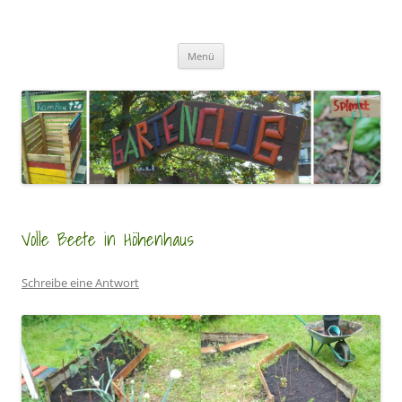
Zum
Inhalt
GartenClubs Köln
springen
Urban Gardening for Kids
Menü
Volle Beete in Höhenhaus
Schreibe eine Antwort