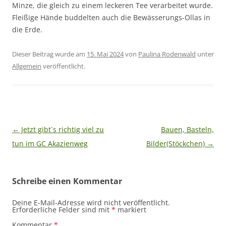
Minze, die gleich zu einem leckeren Tee verarbeitet wurde.
Fleißige Hände buddelten auch die Bewässerungs-Ollas in
die Erde.
Dieser Beitrag wurde am
15. Mai 2024
von
Paulina Rodenwald
unter
Allgemein
veröffentlicht.
Beitragsnavigation
←
Jetzt gibt`s richtig viel zu
Bauen, Basteln,
tun im GC Akazienweg
Bilder(Stöckchen)
→
Schreibe einen Kommentar
Deine E-Mail-Adresse wird nicht veröffentlicht.
Erforderliche Felder sind mit
*
markiert
Kommentar
*