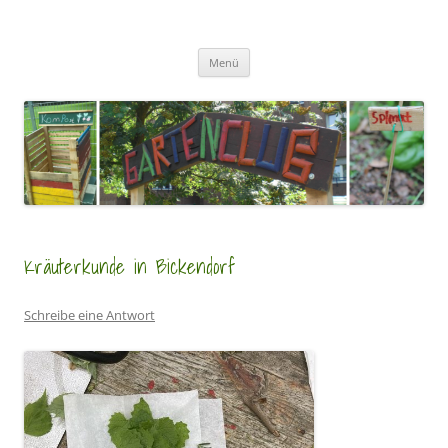
Zum
Inhalt
GartenClubs Köln
springen
Urban Gardening for Kids
Menü
Kräuterkunde in Bickendorf
Schreibe eine Antwort