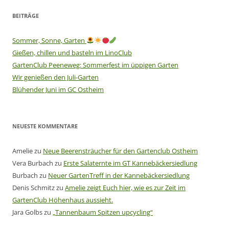
BEITRÄGE
Sommer, Sonne, Garten
Gießen, chillen und basteln im LinoClub
GartenClub Peeneweg: Sommerfest im üppigen Garten
Wir genießen den Juli-Garten
Blühender Juni im GC Ostheim
NEUESTE KOMMENTARE
Amelie
zu
Neue Beerensträucher für den Gartenclub Ostheim
Vera Burbach
zu
Erste Salaternte im GT Kannebäckersiedlung
Burbach
zu
Neuer GartenTreff in der Kannebäckersiedlung
Denis Schmitz
zu
Amelie zeigt Euch hier, wie es zur Zeit im
GartenClub Höhenhaus aussieht.
Jara Golbs
zu
„Tannenbaum Spitzen upcycling“