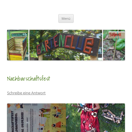
Zum
Inhalt
GartenClubs Köln
springen
Urban Gardening for Kids
Menü
Nachbarschaftsfest
Schreibe eine Antwort