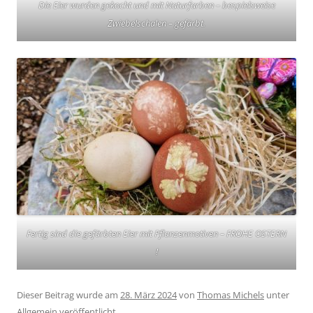
Die Eier wurden gekocht und mit Naturfarben – bespielsweise
Zwiebelschalen – gefärbt.
Fertig sind die gefärbten Eier mit Pflanzenmotiven – FROHE OSTERN
!
Dieser Beitrag wurde am
28. März 2024
von
Thomas Michels
unter
Allgemein
veröffentlicht.