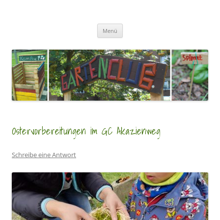
Zum
Inhalt
GartenClubs Köln
springen
Urban Gardening for Kids
Menü
Ostervorbereitungen im GC Akazienweg
Schreibe eine Antwort