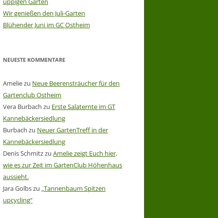
üppigen Garten
Wir genießen den Juli-Garten
Blühender Juni im GC Ostheim
NEUESTE KOMMENTARE
Amelie
zu
Neue Beerensträucher für den
Gartenclub Ostheim
Vera Burbach
zu
Erste Salaternte im GT
Kannebäckersiedlung
Burbach
zu
Neuer GartenTreff in der
Kannebäckersiedlung
Denis Schmitz
zu
Amelie zeigt Euch hier,
wie es zur Zeit im GartenClub Höhenhaus
aussieht.
Jara Golbs
zu
„Tannenbaum Spitzen
upcycling“