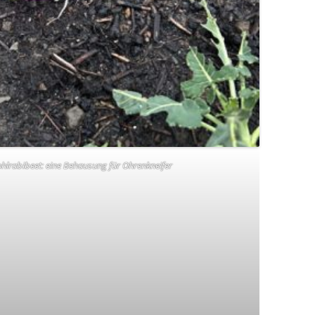
hlrabibeet: eine Behausung für Ohrenkneifer