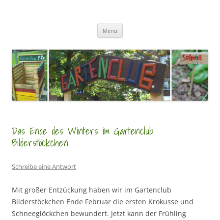
Zum
Inhalt
GartenClubs Köln
springen
Urban Gardening for Kids
Menü
Das Ende des Winters im Gartenclub
Bilderstöckchen
Schreibe eine Antwort
Mit großer Entzückung haben wir im Gartenclub
Bilderstöckchen Ende Februar die ersten Krokusse und
Schneeglöckchen bewundert. Jetzt kann der Frühling