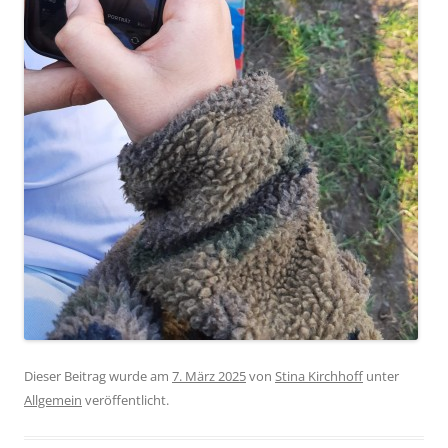
Dieser Beitrag wurde am
7. März 2025
von
Stina Kirchhoff
unter
Allgemein
veröffentlicht.