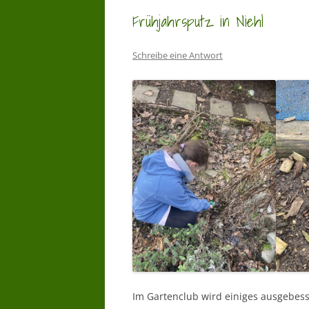
Frühjahrsputz in Niehl
Schreibe eine Antwort
Im Gartenclub wird einiges ausgebess