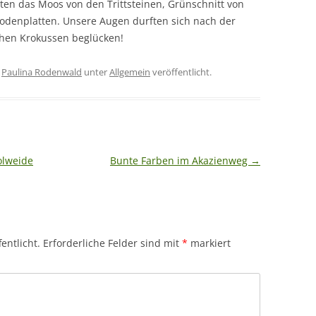
nten das Moos von den Trittsteinen, Grünschnitt von
 Bodenplatten. Unsere Augen durften sich nach der
ühen Krokussen beglücken!
n
Paulina Rodenwald
unter
Allgemein
veröffentlicht.
olweide
Bunte Farben im Akazienweg
→
entlicht.
Erforderliche Felder sind mit
*
markiert