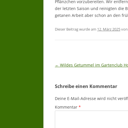
Pflänzchen vorzubereiten. Wir entfer
der letzten Saison und reinigten die
getanen Arbeit aber schon an den fr
Dieser Beitrag wurde am
12. März 2025
vo
Beitragsnavigation
←
Wildes Getummel im Gartenclub H
Schreibe einen Kommentar
Deine E-Mail-Adresse wird nicht veröff
Kommentar
*