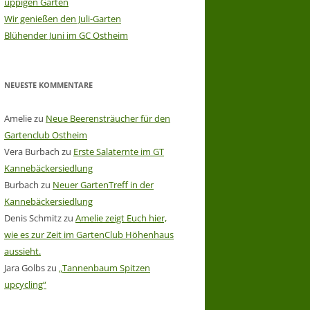
üppigen Garten
Wir genießen den Juli-Garten
Blühender Juni im GC Ostheim
NEUESTE KOMMENTARE
Amelie
zu
Neue Beerensträucher für den
Gartenclub Ostheim
Vera Burbach
zu
Erste Salaternte im GT
Kannebäckersiedlung
Burbach
zu
Neuer GartenTreff in der
Kannebäckersiedlung
Denis Schmitz
zu
Amelie zeigt Euch hier,
wie es zur Zeit im GartenClub Höhenhaus
aussieht.
Jara Golbs
zu
„Tannenbaum Spitzen
upcycling“